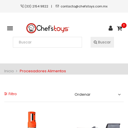
(33) 2154 9822
|
contacto@chefstoys.com.mx
0
Buscar
Inicio
Procesadores Alimentos
Filtro