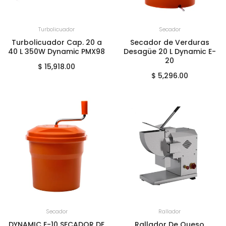
+
AGREGAR AL CARRITO
+
AGREGAR AL CARRITO
Turbolicuador
Secador
Turbolicuador Cap. 20 a
Secador de Verduras
40 L 350W Dynamic PMX98
Desagüe 20 L Dynamic E-
20
$ 15,918.00
$ 5,296.00
+
AGREGAR AL CARRITO
+
AGREGAR AL CARRITO
Secador
Rallador
DYNAMIC E-10 SECADOR DE
Rallador De Queso