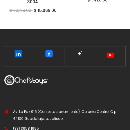
$ 1,420.00
300A
$ 30,138.00
$ 15,069.00
Av. La Paz 916 (Con estacionamiento): Colonia Centro. C.p.
44100 Guadalajara, Jalisco
(33) 3658 1695