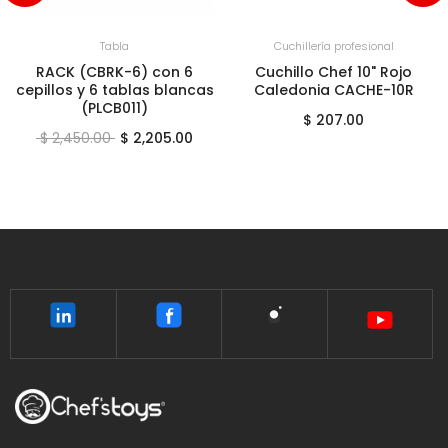
+
SUJETO A DISPONIBILIDAD
+
AGREGAR AL CARRITO
Tabla
Cuchillería profesional
RACK (CBRK-6) con 6
Cuchillo Chef 10" Rojo
cepillos y 6 tablas blancas
Caledonia CACHE-10R
(PLCB011)
$ 207.00
$ 2,450.00
$ 2,205.00