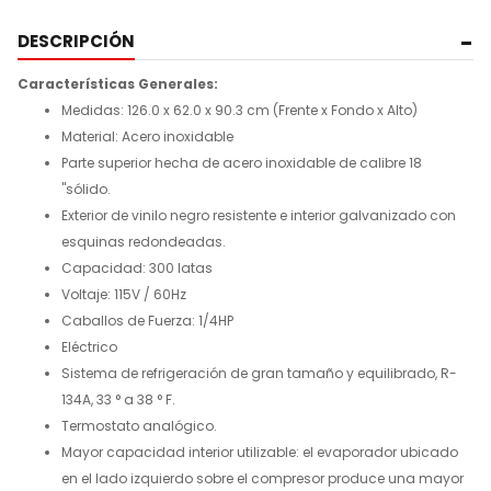
DESCRIPCIÓN
Características Generales:
Medidas:
126.0 x 62.0 x 90.3 cm (Frente x Fondo x Alto)
Material: Acero inoxidable
Parte superior hecha de acero inoxidable de calibre 18
"sólido.
Exterior de vinilo negro resistente e interior galvanizado con
esquinas redondeadas.
Capacidad: 300 latas
Voltaje:
115V / 60Hz
Caballos de Fuerza:
1/4HP
Eléctrico
Sistema de refrigeración de gran tamaño y equilibrado, R-
134A, 33 ° a 38 ° F.
Termostato analógico.
Mayor capacidad interior utilizable: el evaporador ubicado
en el lado izquierdo sobre el compresor produce una mayor