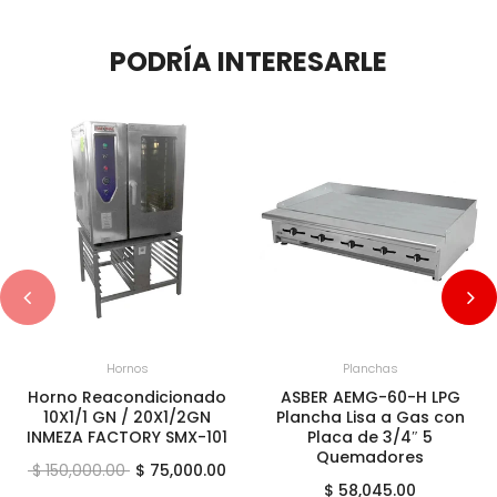
PODRÍA INTERESARLE
+
SELECCIONA LA VARIANTE
+
SELECCIONA LA VARIANTE
Planchas
Estufa Multiple
ASBER AEMG-60-H LPG
ASBER AMR-48 4 fuegos
Plancha Lisa a Gas con
abiertos + plancha 24" +
Placa de 3/4″ 5
horno + gratinador
Quemadores
$ 51,037.00
$ 58,045.00