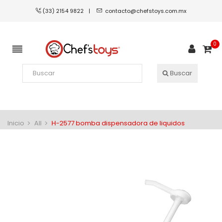
(33) 2154 9822
|
contacto@chefstoys.com.mx
0
Buscar
Inicio
All
H-2577 bomba dispensadora de liquidos