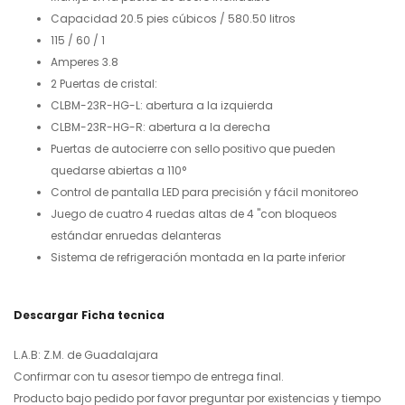
Capacidad 20.5 pies cúbicos / 580.50 litros
115 / 60 / 1
Amperes 3.8
2 Puertas de cristal:
CLBM-23R-HG-L: abertura a la izquierda
CLBM-23R-HG-R: abertura a la derecha
Puertas de autocierre con sello positivo que pueden
quedarse abiertas a 110°
Control de pantalla LED para precisión y fácil monitoreo
Juego de cuatro 4 ruedas altas de 4 "con bloqueos
estándar enruedas delanteras
Sistema de refrigeración montada en la parte inferior
Descargar Ficha tecnica
L.A.B: Z.M. de Guadalajara
Confirmar con tu asesor tiempo de entrega final.
Producto bajo pedido por favor preguntar por existencias y tiempo