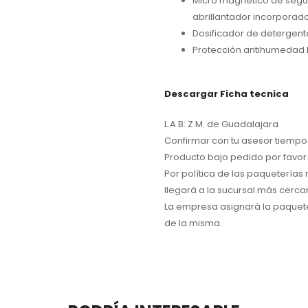
Micro magnético de segur
abrillantador incorporado
Dosificador de detergente
Protección antihumedad 
Descargar Ficha tecnica
L.A.B: Z.M. de Guadalajara
Confirmar con tu asesor tiempo 
Producto bajo pedido por favor 
Por política de las paqueterías
llegará a la sucursal más cerca
La empresa asignará la paquete
de la misma.