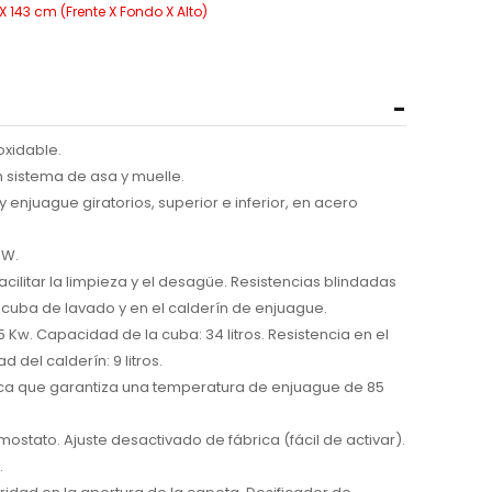
 143 cm (Frente X Fondo X Alto)
oxidable.
istema de asa y muelle.
 enjuague giratorios, superior e inferior, en acero
 W.
litar la limpieza y el desagüe. Resistencias blindadas
 cuba de lavado y en el calderín de enjuague.
5 Kw. Capacidad de la cuba: 34 litros. Resistencia en el
 del calderín: 9 litros.
ca que garantiza una temperatura de enjuague de 85
ostato. Ajuste desactivado de fábrica (fácil de activar).
.