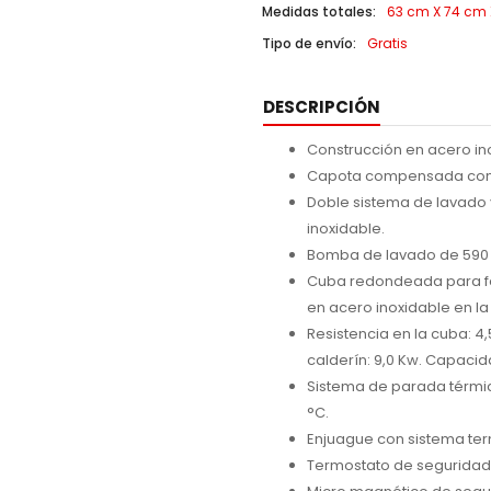
Medidas totales:
63 cm X 74 cm X
Tipo de envío:
Gratis
DESCRIPCIÓN
Construcción en acero in
Capota compensada con s
Doble sistema de lavado y
inoxidable.
Bomba de lavado de 590
Cuba redondeada para faci
en acero inoxidable en la
Resistencia en la cuba: 4,
calderín: 9,0 Kw. Capacidad
Sistema de parada térmi
°C.
Enjuague con sistema term
Termostato de seguridad