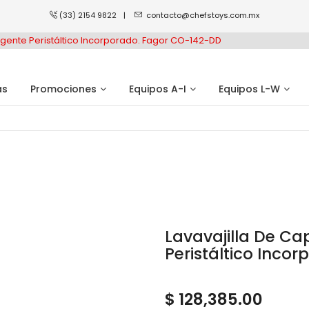
(33) 2154 9822
|
contacto@chefstoys.com.mx
rgente Peristáltico Incorporado. Fagor CO-142-DD
as
Promociones
Equipos A-I
Equipos L-W
Lavavajilla De Ca
Peristáltico Inco
$ 128,385.00