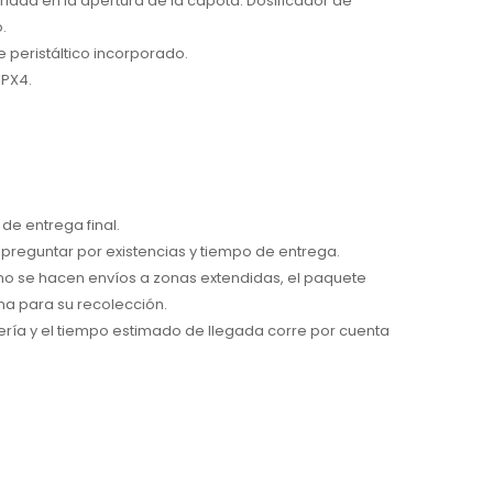
idad en la apertura de la capota. Dosificador de
.
 peristáltico incorporado.
IPX4.
de entrega final.
preguntar por existencias y tiempo de entrega.
 no se hacen envíos a zonas extendidas, el paquete
na para su recolección.
ría y el tiempo estimado de llegada corre por cuenta