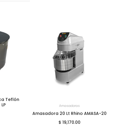
ca Teflón
 LP
+
AGREGAR AL CARRITO
Amasadoras
Amasadora 20 Lt Rhino AMASA-20
Proce
$ 19,170.00