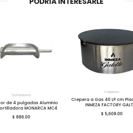
PODRÍA INTERESARLE
+
AGREGAR AL CARRITO
Creperas
GREGAR AL CARRITO
Tortilladoras
Crepera a Gas 40 LP cm Pla
or de 4 pulgadas Aluminio
INMEZA FACTORY GALT
Tortilladora MONARCA MC4
$ 5,608.00
$ 886.00