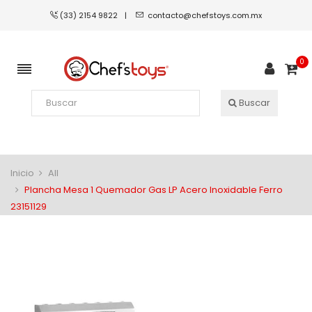
(33) 2154 9822
|
contacto@chefstoys.com.mx
0
Buscar
Inicio
All
Plancha Mesa 1 Quemador Gas LP Acero Inoxidable Ferro
23151129