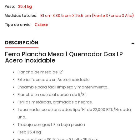
Peso:
35.4 kg
Medidas totales:
81 cm X 30.5 cm X 25.5 cm (Frente X Fondo X Alto)
Tipo de envío:
Cobrar
DESCRIPCIÓN
Ferro Plancha Mesa 1 Quemador Gas LP
Acero Inoxidable
Plancha de mesa de 12"
Exterior fabricado en Acero Inoxidable.
Ensamble para fácil limpieza y mantenimiento.
Plancha en acero al carbón de 5/8".
Perillas metálicas, cromadas o negras.
1 quemador porcelanizados tipo "H" de 22,000 BTU/Hr cada
uno.
Trabaja con gas L.P. a baja presión
Peso 35.4 kg
Medidas frente 30.5, fondo 81, alto 25.5 cm