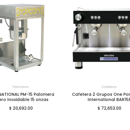
GREGAR AL CARRITO
+
AGREGAR AL CARRITO
Cafeteras
Lamparas
a 2 Grupos One Porta Movil
Lampara Calentadora Elé
International BAR158
500W 127V International
$ 72,653.00
$ 2,825.00