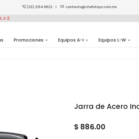
(33) 2154 9822
|
contacto@chefstoys.com.mx
L J-2
as
Promociones
Equipos A-I
Equipos L-W
Jarra de Acero In
$ 886.00