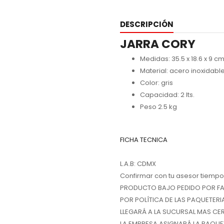
DESCRIPCIÓN
JARRA CORY
Medidas: 35.5 x 18.6 x 9 cm
Material: acero inoxidabl
Color: gris
Capacidad: 2 lts.
Peso 2.5 kg
FICHA TECNICA
L.A.B: CDMX
Confirmar con tu asesor tiempo 
PRODUCTO BAJO PEDIDO POR FAV
POR POLÍTICA DE LAS PAQUETERI
LLEGARÁ A LA SUCURSAL MAS CE
LA EMPRESA ASIGNARÁ LA PAQUE