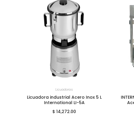
+
AGREGAR AL CARRITO
+
A
Palomeras
x 5 L
INTERNATIONAL PM-15 Palomera
Cafeter
Acero Inoxidable 15 onzas
$ 20,692.00