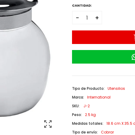
CANTIDAD:
−
+
Tipo de Producto:
Utensilios
Marca:
International
SKU:
J-2
Peso:
2.5 kg
Medidas totales:
18.6 cm X 35.5 
Tipo de envío:
Cobrar