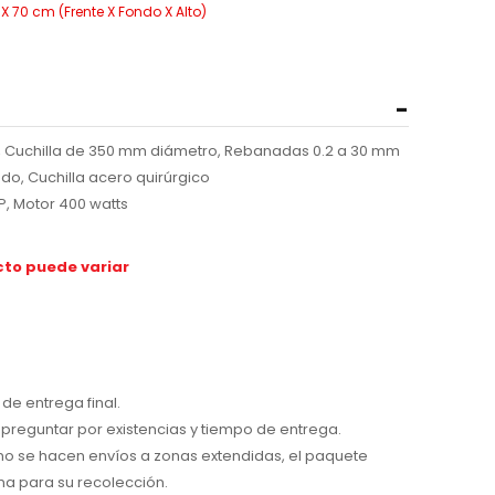
 70 cm (Frente X Fondo X Alto)
70, Cuchilla de 350 mm diámetro, Rebanadas 0.2 a 30 mm
do, Cuchilla acero quirúrgico
 HP, Motor 400 watts
ucto puede variar
de entrega final.
preguntar por existencias y tiempo de entrega.
 no se hacen envíos a zonas extendidas, el paquete
na para su recolección.