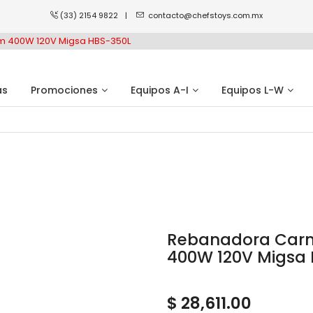
(33) 2154 9822
|
contacto@chefstoys.com.mx
m 400W 120V Migsa HBS-350L
as
Promociones
Equipos A-I
Equipos L-W
Rebanadora Carne
400W 120V Migsa
$ 28,611.00