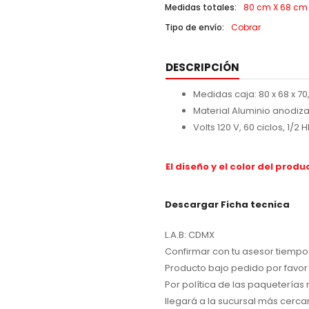
Medidas totales:
80 cm X 68 cm X
Tipo de envío:
Cobrar
DESCRIPCIÓN
Medidas caja: 80 x 68 x 
Material Aluminio anodiza
Volts 120 V, 60 ciclos, 1/2
El diseño y el color del prod
Descargar Ficha tecnica
L.A.B: CDMX
Confirmar con tu asesor tiempo 
Producto bajo pedido por favor 
Por política de las paqueterías
llegará a la sucursal más cerca