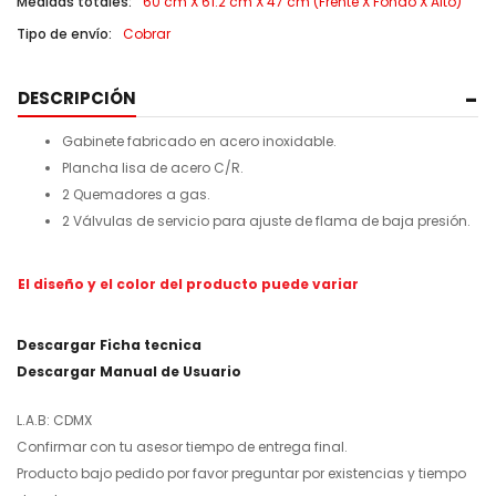
Medidas totales:
60 cm X 61.2 cm X 47 cm (Frente X Fondo X Alto)
Tipo de envío:
Cobrar
DESCRIPCIÓN
Gabinete fabricado en acero inoxidable.
Plancha lisa de acero C/R.
2 Quemadores a gas.
2 Válvulas de servicio para ajuste de flama de baja presión.
El diseño y el color del producto puede variar
Descargar Ficha tecnica
Descargar Manual de Usuario
L.A.B: CDMX
Confirmar con tu asesor tiempo de entrega final.
Producto bajo pedido por favor preguntar por existencias y tiempo