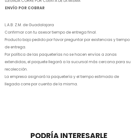
LLEGADA CORRE POR CUENTA DE LA MISMA
ENVÍO POR COBRAR
L.A.B: Z.M. de Guadalajara
Confirmar con tu asesor tiempo de entrega final.
Producto bajo pedido por favor preguntar por existencias y tiempo
de entrega.
Por política de las paqueterías no se hacen envíos a zonas
extendidas, el paquete llegará a la sucursal más cercana para su
recolección.
La empresa asignará la paquetería y el tiempo estimado de
llegada corre por cuenta de la misma.
PODRÍA INTERESARLE