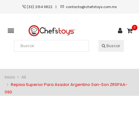
(33) 2154 9822
|
contacto@chefstoys.com.mx
0
Buscar
Inicio
All
Repisa Superior Para Asador Argentino San-Son ZRSPAA-
090