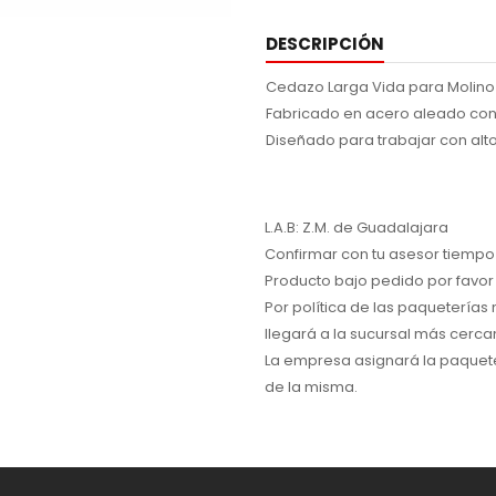
DESCRIPCIÓN
Cedazo Larga Vida para Molino
Fabricado en acero aleado con
Diseñado para trabajar con alt
L.A.B: Z.M. de Guadalajara
Confirmar con tu asesor tiempo 
Producto bajo pedido por favor 
Por política de las paqueterías
llegará a la sucursal más cerca
La empresa asignará la paquete
de la misma.