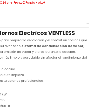
 24 cm (Frente X Fondo X Alto)
rnos Electricos VENTLESS
para mejorar la ventilación y el confort en cocinas
que
a su avanzado
sistema de condensación de vapor
,
la emisión de vapor y olores durante la cocción,
 más limpio y agradable sin afectar el rendimiento del
la cocina.
n autolimpieza.
 instalaciones profesionales.
.1 kW
20 V
0/60 Hz