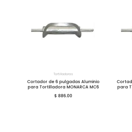
+
AGREGAR AL CARRITO
+
A
Tortilladoras
Cortador de 6 pulgadas Aluminio
Cortad
para Tortilladora MONARCA MC6
para 
$ 886.00
inio
adas