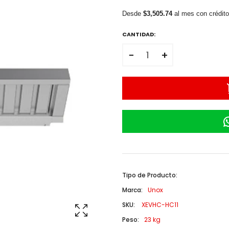
Desde
$3,505.74
al mes con crédit
CANTIDAD:
−
+
Tipo de Producto:
Marca:
Unox
SKU:
XEVHC-HC11
Peso:
23 kg