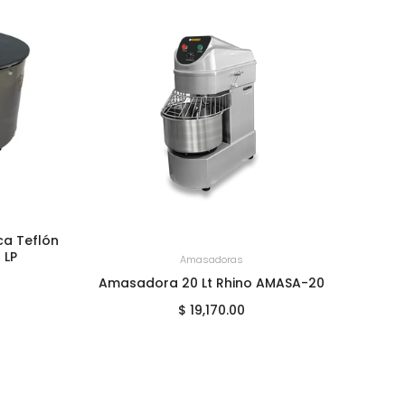
ca Teflón
 LP
+
AGREGAR AL CARRITO
Amasadoras
Amasadora 20 Lt Rhino AMASA-20
Proce
$ 19,170.00