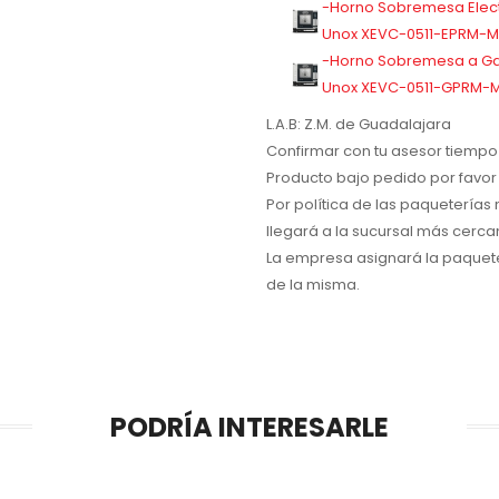
-Horno Sobremesa Elect
Unox XEVC-0511-EPRM-
-Horno Sobremesa a Ga
Unox XEVC-0511-GPRM-
L.A.B: Z.M. de Guadalajara
Confirmar con tu asesor tiempo 
Producto bajo pedido por favor 
Por política de las paqueterías
llegará a la sucursal más cerca
La empresa asignará la paquete
de la misma.
PODRÍA INTERESARLE