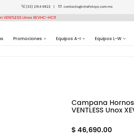
(33) 2154 9822
|
contacto@chefstoys.com.mx
cm VENTLESS Unox XEVHC-HC11
as
Promociones
Equipos A-I
Equipos L-W
Campana Hornos E
VENTLESS Unox X
$ 46,690.00