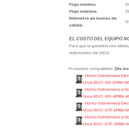
Flujo mínimo
3
Flujo máximo
3
Diámetro de humos de
1
salida
EL COSTO DEL EQUIPO N
Para que la garantía sea válida,
autorizados de UNOX.
Productos compatibles:
(No in
-Horno Sobremesa Eléct
Unox XEVC-1011-EPRM-M
-Horno Sobremesa a Ga
Unox XEVC-1011-GPRM-M
-Horno Sobremesa Elect
Unox XEVC-0711-EPRM-M
-Horno Sobremesa a Ga
Unox XEVC-0711-GPRM-