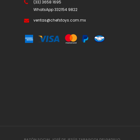
(33) 3658 1695
WhatsApp
332154 9822
ventas@chefstoys.com.mx
RAZÓN SOCIAL JOSÉ DE JESÚS ZARAGOZA DELGADILLO