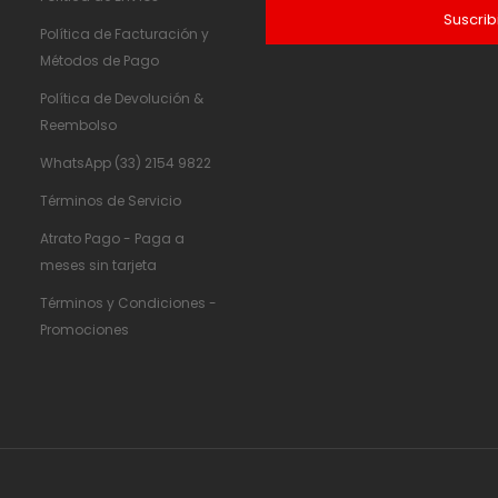
Suscrib
Política de Facturación y
Métodos de Pago
Política de Devolución &
Reembolso
WhatsApp (33) 2154 9822
Términos de Servicio
Atrato Pago - Paga a
meses sin tarjeta
Términos y Condiciones -
Promociones